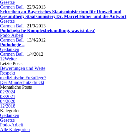
Gesetze
Carmen Ball
|
22/9/2013
Schreiben an Bayerisches Staatsministerium für Umwelt und
Gesundheit; Staatsminister; Dr. Marcel Huber und die Antwort
Gesetze
Carmen Ball
|
21/9/2013
Podologische Komplexbehandlung, was ist das?
Podo-Arbeit
Carmen Ball
|
13/4/2012
Pododogie –
Gedanken
Carmen Ball
|
1/4/2012
1
2
Weiter
Letzte Posts
Bewertungen und Werte
Respekt
medizinische Fußpflege?
Der Mundschutz drückt
Monatliche Posts
02/2024
03/2021
04/2020
12/2018
Kategorien
Gedanken
Gesetze
Podo-Arbeit
Alle Kategorien