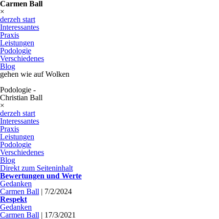
Carmen Ball
×
derzeh start
Interessantes
Praxis
Leistungen
Podologie
Verschiedenes
Blog
gehen wie auf Wolken
Podologie -
Christian Ball
×
derzeh start
Interessantes
Praxis
Leistungen
Podologie
Verschiedenes
Blog
Direkt zum Seiteninhalt
Bewertungen und Werte
Gedanken
Carmen Ball
|
7/2/2024
Respekt
Gedanken
Carmen Ball
|
17/3/2021