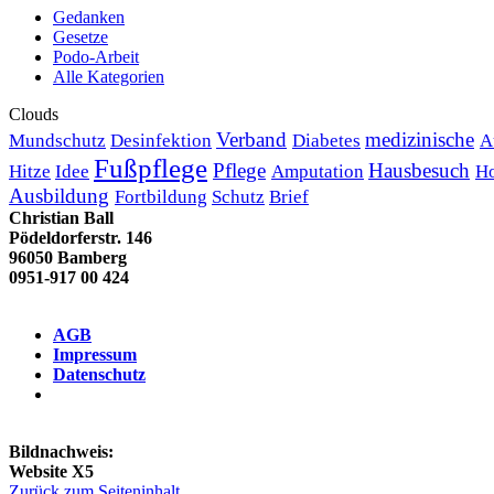
Gedanken
Gesetze
Podo-Arbeit
Alle Kategorien
Clouds
Verband
medizinische
Mundschutz
Desinfektion
Diabetes
A
Fußpflege
Pflege
Hausbesuch
Hitze
Idee
Amputation
Ho
Ausbildung
Fortbildung
Schutz
Brief
Christian Ball
Pödeldorferstr. 146
96050 Bamberg
0951-917 00 424
AGB
Impressum
Datenschutz
Bildnachweis:
Website X5
Zurück zum Seiteninhalt