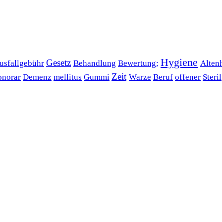
Hygiene
Gesetz
usfallgebühr
Behandlung
Bewertung;
Alten
Zeit
norar
Demenz
mellitus
Gummi
Warze
Beruf
offener
Steril