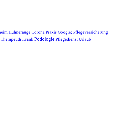
heim
Hühnerauge
Corona
Praxis
Google;
Pflegeversicherung
Podologie
Therapeuth
Krank
Pflegedienst
Urlaub