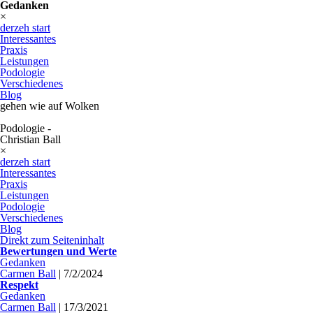
Gedanken
×
derzeh start
Interessantes
Praxis
Leistungen
Podologie
Verschiedenes
Blog
gehen wie auf Wolken
Podologie -
Christian Ball
×
derzeh start
Interessantes
Praxis
Leistungen
Podologie
Verschiedenes
Blog
Direkt zum Seiteninhalt
Bewertungen und Werte
Gedanken
Carmen Ball
|
7/2/2024
Respekt
Gedanken
Carmen Ball
|
17/3/2021