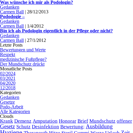
Was wünsche ich mir als Podologin?
Gedanken
Carmen Ball
|
28/12/2013
Pododogie –
Gedanken
Carmen Ball
|
1/4/2012
Bin ich als Podologin eigentlich in der Pflege oder nicht?
Gedanken
Carmen Ball
|
27/1/2012
Letzte Posts
Bewertungen und Werte
Respekt
medizinische Fußpflege?
Der Mundschutz drückt
Monatliche Posts
02/2024
03/2021
04/2020
12/2018
Kategorien
Gedanken
Gesetze
Podo-Arbeit
Alle Kategorien
Clouds
Krank
Demenz
Amputation
Honorar
Brief
Mundschutz
offener
Gesetz
Ausbildung
Schutz
Desinfektion
Bewertung;
Hygiene
Zeit
Therapeuth
Hitze
Steril
Gummi
Warze
Urlaub