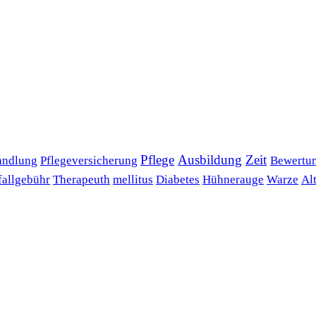
Pflege
Ausbildung
Zeit
andlung
Pflegeversicherung
Bewertu
fallgebühr
Therapeuth
mellitus
Diabetes
Hühnerauge
Warze
Al