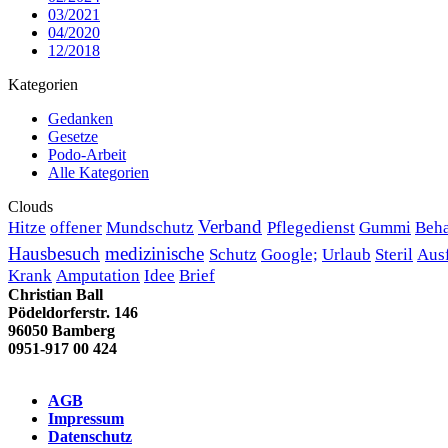
03/2021
04/2020
12/2018
Kategorien
Gedanken
Gesetze
Podo-Arbeit
Alle Kategorien
Clouds
Verband
Hitze
offener
Mundschutz
Pflegedienst
Gummi
Beh
Hausbesuch
medizinische
Schutz
Google;
Urlaub
Steril
Aus
Krank
Amputation
Idee
Brief
Christian Ball
Pödeldorferstr. 146
96050 Bamberg
0951-917 00 424
AGB
Impressum
Datenschutz