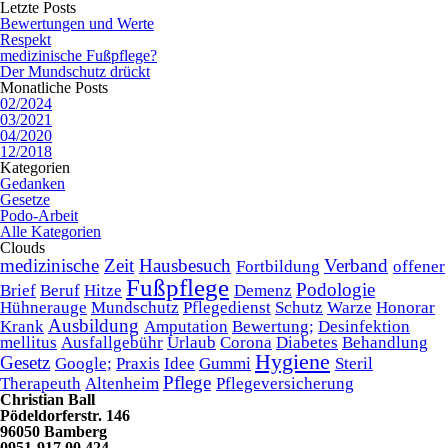
Letzte Posts
Bewertungen und Werte
Respekt
medizinische Fußpflege?
Der Mundschutz drückt
Monatliche Posts
02/2024
03/2021
04/2020
12/2018
Kategorien
Gedanken
Gesetze
Podo-Arbeit
Alle Kategorien
Clouds
medizinische
Zeit
Hausbesuch
Verband
Fortbildung
offener
Fußpflege
Podologie
Brief
Beruf
Hitze
Demenz
Hühnerauge
Mundschutz
Pflegedienst
Schutz
Warze
Honorar
Ausbildung
Krank
Amputation
Bewertung;
Desinfektion
mellitus
Ausfallgebühr
Urlaub
Corona
Diabetes
Behandlung
Hygiene
Gesetz
Google;
Praxis
Idee
Gummi
Steril
Pflege
Therapeuth
Altenheim
Pflegeversicherung
Christian Ball
Pödeldorferstr. 146
96050 Bamberg
0951-917 00 424