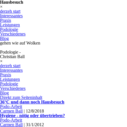
Hausbesuch
×
derzeh start
Interessantes
Praxis
Leistungen
Podologie
Verschiedenes
Blog
gehen wie auf Wolken
Podologie -
Christian Ball
×
derzeh start
Interessantes
Praxis
Leistungen
Podologie
Verschiedenes
Blog
Direkt zum Seiteninhalt
36°C und dann noch Hausbesuch
Podo-Arbeit
Carmen Ball
|
12/8/2018
Hygiene - nötig oder übertrieben?
Podo-Arbeit
Carmen Ball
|
31/1/2012