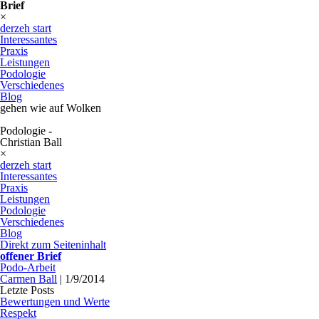
Brief
×
derzeh start
Interessantes
Praxis
Leistungen
Podologie
Verschiedenes
Blog
gehen wie auf Wolken
Podologie -
Christian Ball
×
derzeh start
Interessantes
Praxis
Leistungen
Podologie
Verschiedenes
Blog
Direkt zum Seiteninhalt
offener Brief
Podo-Arbeit
Carmen Ball
|
1/9/2014
Letzte Posts
Bewertungen und Werte
Respekt