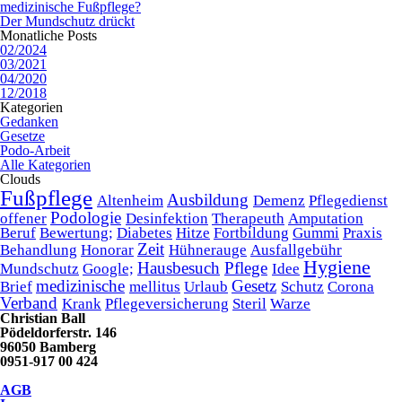
medizinische Fußpflege?
Der Mundschutz drückt
Monatliche Posts
02/2024
03/2021
04/2020
12/2018
Kategorien
Gedanken
Gesetze
Podo-Arbeit
Alle Kategorien
Clouds
Fußpflege
Ausbildung
Altenheim
Demenz
Pflegedienst
Podologie
offener
Desinfektion
Therapeuth
Amputation
Beruf
Bewertung;
Diabetes
Hitze
Fortbildung
Gummi
Praxis
Zeit
Behandlung
Honorar
Hühnerauge
Ausfallgebühr
Hygiene
Hausbesuch
Pflege
Mundschutz
Google;
Idee
medizinische
Gesetz
Brief
mellitus
Urlaub
Schutz
Corona
Verband
Krank
Pflegeversicherung
Steril
Warze
Christian Ball
Pödeldorferstr. 146
96050 Bamberg
0951-917 00 424
AGB