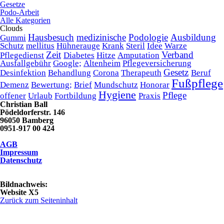
Gesetze
Podo-Arbeit
Alle Kategorien
Clouds
Hausbesuch
medizinische
Podologie
Ausbildung
Gummi
Schutz
mellitus
Hühnerauge
Krank
Steril
Idee
Warze
Zeit
Verband
Pflegedienst
Diabetes
Hitze
Amputation
Ausfallgebühr
Google;
Altenheim
Pflegeversicherung
Gesetz
Desinfektion
Behandlung
Corona
Therapeuth
Beruf
Fußpflege
Demenz
Bewertung;
Brief
Mundschutz
Honorar
Hygiene
Pflege
offener
Urlaub
Fortbildung
Praxis
Christian Ball
Pödeldorferstr. 146
96050 Bamberg
0951-917 00 424
AGB
Impressum
Datenschutz
Bildnachweis:
Website X5
Zurück zum Seiteninhalt