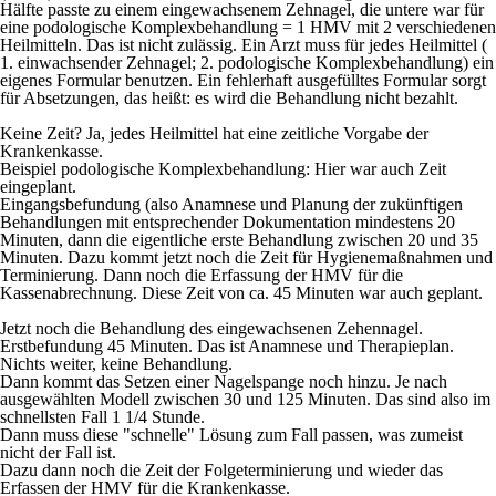
Hälfte passte zu einem eingewachsenem Zehnagel, die untere war für
eine podologische Komplexbehandlung = 1 HMV mit 2 verschiedenen
Heilmitteln. Das ist nicht zulässig. Ein Arzt muss für jedes Heilmittel (
1. einwachsender Zehnagel; 2. podologische Komplexbehandlung) ein
eigenes Formular benutzen. Ein fehlerhaft ausgefülltes Formular sorgt
für Absetzungen, das heißt: es wird die Behandlung nicht bezahlt.
Keine Zeit? Ja, jedes Heilmittel hat eine zeitliche Vorgabe der
Krankenkasse.
Beispiel podologische Komplexbehandlung: Hier war auch Zeit
eingeplant.
Eingangsbefundung (also Anamnese und Planung der zukünftigen
Behandlungen mit entsprechender Dokumentation mindestens 20
Minuten, dann die eigentliche erste Behandlung zwischen 20 und 35
Minuten.
Dazu kommt jetzt noch die Zeit für Hygienemaßnahmen und
Terminierung
. Dann noch die Erfassung der
HMV
für die
Kassenabrechnung. Diese Zeit von ca. 45 Minuten war auch geplant.
Jetzt noch die Behandlung des eingewachsenen Zehennagel.
Erstbefundung 45 Minuten. Das ist Anamnese und Therapieplan.
Nichts weiter, keine Behandlung.
Dann kommt das Setzen einer Nagelspange noch hinzu. Je nach
ausgewählten Modell zwischen 30 und 125 Minuten. Das sind also im
schnellsten Fall 1 1/4 Stunde.
Dann muss diese "schnelle" Lösung zum Fall passen, was zumeist
nicht der Fall ist.
Dazu dann noch die Zeit der Folgeterminierung und wieder das
Erfassen der HMV für die Krankenkasse.