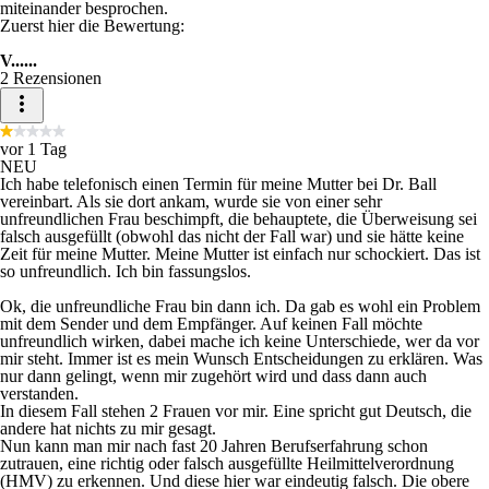
miteinander besprochen.
Zuerst hier die Bewertung:
V......
2 Rezensionen
vor 1 Tag
NEU
Ich habe telefonisch einen Termin für meine Mutter bei Dr. Ball
vereinbart. Als sie dort ankam, wurde sie von einer sehr
unfreundlichen Frau beschimpft, die behauptete, die Überweisung sei
falsch ausgefüllt (obwohl das nicht der Fall war) und sie hätte keine
Zeit für meine Mutter. Meine Mutter ist einfach nur schockiert. Das ist
so unfreundlich. Ich bin fassungslos.
Ok, die unfreundliche Frau bin dann ich. Da gab es wohl ein Problem
mit dem Sender und dem Empfänger. Auf keinen Fall möchte
unfreundlich wirken, dabei mache ich keine Unterschiede, wer da vor
mir steht. Immer ist es mein Wunsch Entscheidungen zu erklären. Was
nur dann gelingt, wenn mir zugehört wird und dass dann auch
verstanden.
In diesem Fall stehen 2 Frauen vor mir. Eine spricht gut Deutsch, die
andere hat nichts zu mir gesagt.
Nun kann man mir nach fast 20 Jahren Berufserfahrung schon
zutrauen, eine richtig oder falsch ausgefüllte Heilmittelverordnung
(HMV) zu erkennen. Und diese hier war eindeutig falsch. Die obere