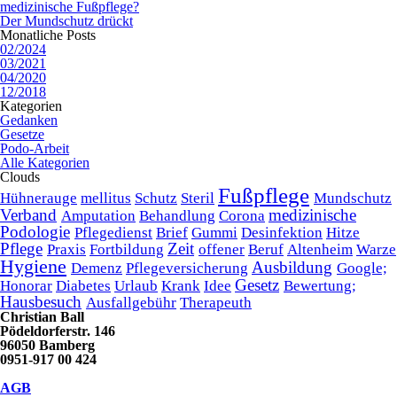
medizinische Fußpflege?
Der Mundschutz drückt
Monatliche Posts
02/2024
03/2021
04/2020
12/2018
Kategorien
Gedanken
Gesetze
Podo-Arbeit
Alle Kategorien
Clouds
Fußpflege
Hühnerauge
mellitus
Schutz
Steril
Mundschutz
Verband
medizinische
Amputation
Behandlung
Corona
Podologie
Pflegedienst
Brief
Gummi
Desinfektion
Hitze
Pflege
Zeit
Praxis
Fortbildung
offener
Beruf
Altenheim
Warze
Hygiene
Ausbildung
Demenz
Pflegeversicherung
Google;
Gesetz
Honorar
Diabetes
Urlaub
Krank
Idee
Bewertung;
Hausbesuch
Ausfallgebühr
Therapeuth
Christian Ball
Pödeldorferstr. 146
96050 Bamberg
0951-917 00 424
AGB