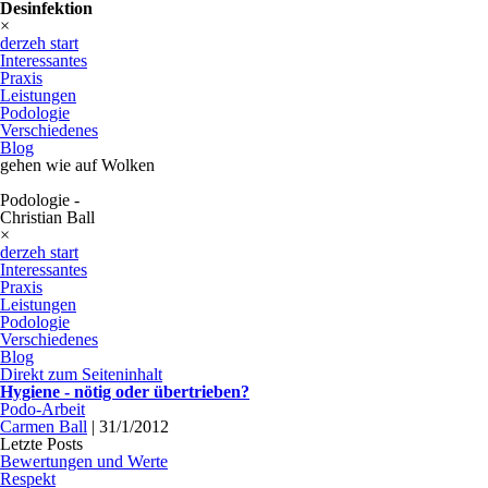
Desinfektion
×
derzeh start
Interessantes
Praxis
Leistungen
Podologie
Verschiedenes
Blog
gehen wie auf Wolken
Podologie -
Christian Ball
×
derzeh start
Interessantes
Praxis
Leistungen
Podologie
Verschiedenes
Blog
Direkt zum Seiteninhalt
Hygiene - nötig oder übertrieben?
Podo-Arbeit
Carmen Ball
|
31/1/2012
Letzte Posts
Bewertungen und Werte
Respekt