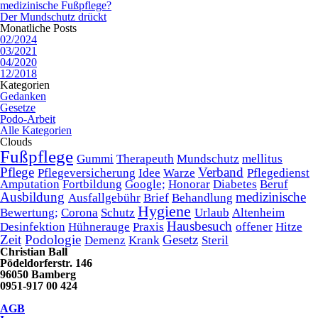
medizinische Fußpflege?
Der Mundschutz drückt
Monatliche Posts
02/2024
03/2021
04/2020
12/2018
Kategorien
Gedanken
Gesetze
Podo-Arbeit
Alle Kategorien
Clouds
Fußpflege
Gummi
Therapeuth
Mundschutz
mellitus
Pflege
Verband
Pflegeversicherung
Idee
Warze
Pflegedienst
Amputation
Fortbildung
Google;
Honorar
Diabetes
Beruf
Ausbildung
medizinische
Ausfallgebühr
Brief
Behandlung
Hygiene
Bewertung;
Corona
Schutz
Urlaub
Altenheim
Hausbesuch
Desinfektion
Hühnerauge
Praxis
offener
Hitze
Zeit
Podologie
Gesetz
Demenz
Krank
Steril
Christian Ball
Pödeldorferstr. 146
96050 Bamberg
0951-917 00 424
AGB