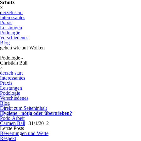
Schutz
×
derzeh start
Interessantes
Praxis
Leistungen
Podologie
Verschiedenes
Blog
gehen wie auf Wolken
Podologie -
Christian Ball
×
derzeh start
Interessantes
Praxis
Leistungen
Podologie
Verschiedenes
Blog
Direkt zum Seiteninhalt
Hygiene - nötig oder übertrieben?
Podo-Arbeit
Carmen Ball
|
31/1/2012
Letzte Posts
Bewertungen und Werte
Respekt