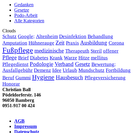
Gedanken
Gesetze
Podo-Arbeit
Alle Kategorien
Clouds
Schutz
Google;
Altenheim
Desinfektion
Behandlung
Zeit
Ausbildung
Amputation
Hühnerauge
Praxis
Corona
Fußpflege
medizinische
Therapeuth
Steril
offener
Pflege
Brief
Diabetes
Krank
Warze
Hitze
mellitus
Podologie
Verband
Gesetz
Pflegedienst
Bewertung;
Ausfallgebühr
Demenz
Idee
Urlaub
Mundschutz
Fortbildung
Hygiene
Hausbesuch
Beruf
Gummi
Pflegeversicherung
Honorar
Christian Ball
Pödeldorferstr. 146
96050 Bamberg
0951-917 00 424
AGB
Impressum
Datenschutz